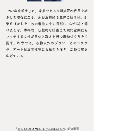
1967年京都生まれ。家業である吉川染匠四代目を継
承して現在に至る。糸目友禅染を主体に絞り染、引
染めぼかしを一枚の着物の中に渾然(こんぜん)と溶
け込ませ、本格的・伝統的な技術にて現代空間にも
マッチする女性が自信と輝きを持つ着物づくりを目
指す。昨今では、着物以外のブランドとのコラボ
や、アート個展開催等にも精力を注ぎ、活動の場を
広げている。
『
THE KYOTO MEISTER CLLRECTION
』紹介動画