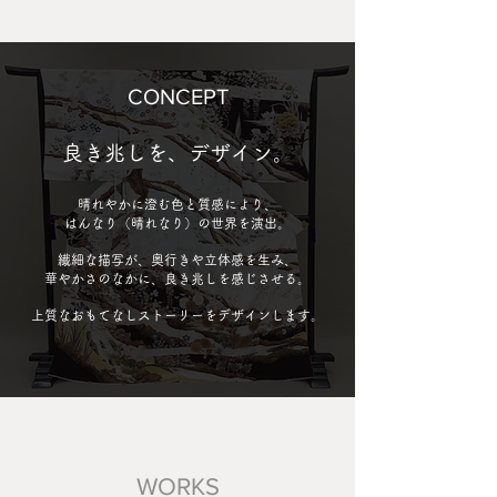
​CONCEPT
良き兆しを、デザイン。
晴れやかに澄む色と質感により、
はんなり（晴れなり）の世界を演出。
繊細な描写が、奥行きや立体感を生み、
華やかさのなかに、良き兆しを感じさせる。
上質なおもてなしストーリーをデザインします。
WORKS