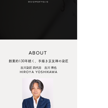
D E S I G N P O R T F O L I O
ABOUT
創業約130年続く、手描き京友禅の染匠
吉川染匠 四代目 吉川 博也
HIROYA YOSHIKAWA